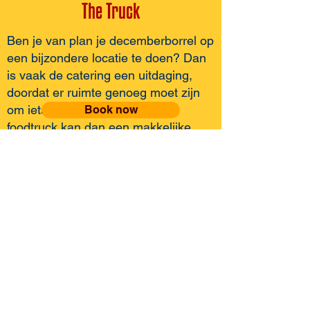
The Truck
Ben je van plan je decemberborrel op
een bijzondere locatie te doen? Dan
is vaak de catering een uitdaging,
doordat er ruimte genoeg moet zijn
om iets uit te stallen etc. Een
Book now
foodtruck kan dan een makkelijke
oplossing zijn, doordat je deze snel
en makkelijk ergens naartoe rijdt of
verplaatst. Zo kun je je personeel /
vrienden of familie eens goed
verrassen door een bijzondere locatie
te kiezen die niet echt voor de hand
ligt.
Fancy a sour?