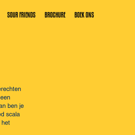
SOUR FRIENDS
BROCHURE
BOEK ONS
erechten
 een
an ben je
ed scala
 het