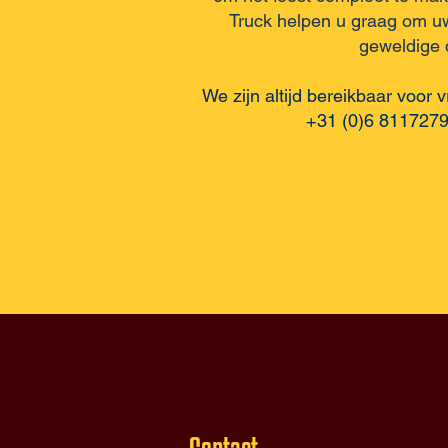
Truck helpen u graag om u
geweldige 
We zijn altijd bereikbaar voor
+31 (0)6 8117279