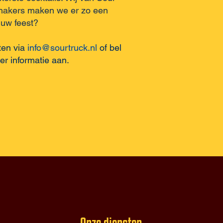
hakers maken we er zo een
p uw feest?
ten via
info@sourtruck.nl
of bel
er informatie aan.