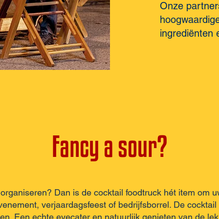
Onze partners
hoogwaardige
ingrediënten e
Fancy a sour?
 organiseren? Dan is de cocktail foodtruck hét item om 
venement, verjaardagsfeest of bedrijfsborrel. De cocktail
n. Een echte eyecater en natuurlijk genieten van de lekk