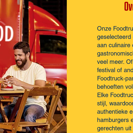
Ov
Onze Foodtruc
geselecteerd 
aan culinaire
gastronomisch
veel meer. Of 
festival of a
Foodtruck-pa
behoeften vo
Elke Foodtruck
stijl, waardo
authentieke e
hamburgers en
gerechten uit 