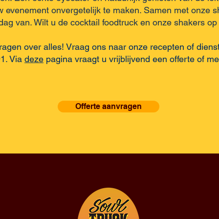
w evenement onvergetelijk te maken. Samen met onze s
dag van. Wilt u de cocktail foodtruck en onze shakers o
 vragen over alles! Vraag ons naar onze recepten of diens
1. Via
deze
pagina vraagt u vrijblijvend een offerte of me
Offerte aanvragen