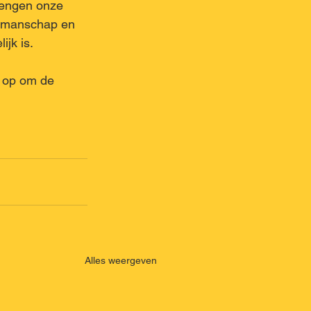
rengen onze 
akmanschap en 
ijk is.
s op om de 
Alles weergeven