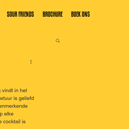
SOUR FRIENDS
BROCHURE
BOEK ONS
vindt in het 
tuur is geliefd 
 kenmerkende 
p elke 
 cocktail is 