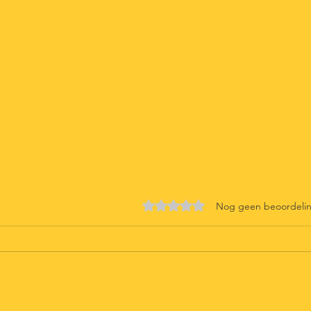
Beoordeeld met 0 uit 5 sterren
Nog geen beoordeli
Mint Ju
Berry Collins