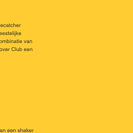
yecatcher 
eestelijke 
combinatie van 
lover Club een 
aan een shaker 