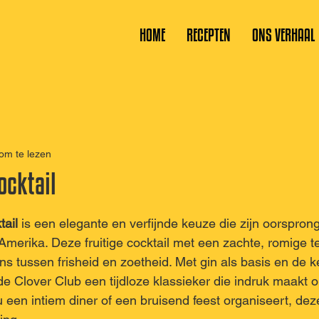
HOME
RECEPTEN
ONS VERHAAL
om te lezen
ocktail
 uit 5 sterren.
tail
 is een elegante en verfijnde keuze die zijn oorsprong 
erika. Deze fruitige cocktail met een zachte, romige tex
ans tussen frisheid en zoetheid. Met gin als basis en de
de Clover Club een tijdloze klassieker die indruk maakt o
 een intiem diner of een bruisend feest organiseert, deze