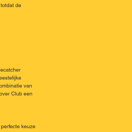
totdat de 
yecatcher 
eestelijke 
combinatie van 
lover Club een 
 perfecte keuze 