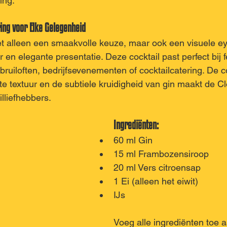
ing.
ing voor Elke Gelegenheid
et alleen een smaakvolle keuze, maar ook een visuele e
r en elegante presentatie. Deze cocktail past perfect bij f
ruiloften, bedrijfsevenementen of cocktailcatering. De 
chte textuur en de subtiele kruidigheid van gin maakt de C
illiefhebbers.
Ingrediënten:
60 ml Gin
15 ml Frambozensiroop
20 ml Vers citroensap
1 Ei (alleen het eiwit)
IJs
Voeg alle ingrediënten toe 