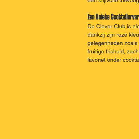
een stijlvolle toevoeg
Een Unieke Cocktailervar
De Clover Club is ni
dankzij zijn roze kleu
gelegenheden zoals b
fruitige frisheid, za
favoriet onder cockta